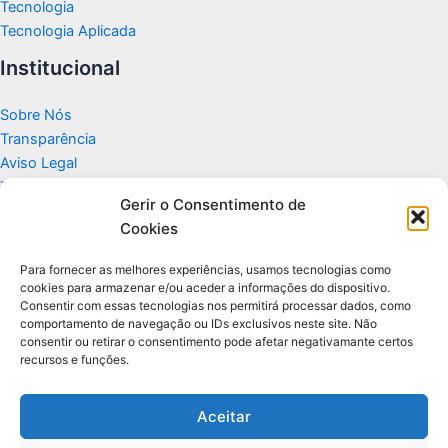
Tecnologia
Tecnologia Aplicada
Institucional
Sobre Nós
Transparência
Aviso Legal
Termos de Uso
Gerir o Consentimento de
Politicas de Privacidade e Cookies
Cookies
Fale Conosco
Apoio
Para fornecer as melhores experiências, usamos tecnologias como
cookies para armazenar e/ou aceder a informações do dispositivo.
Consentir com essas tecnologias nos permitirá processar dados, como
Glossário de Tecnologia
comportamento de navegação ou IDs exclusivos neste site. Não
consentir ou retirar o consentimento pode afetar negativamante certos
recursos e funções.
Portal editorial independente sobre tecnologia, PC Gamer e guias
práticos.
Aceitar