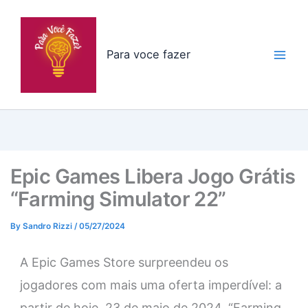
Skip
to
content
Para voce fazer
Epic Games Libera Jogo Grátis
“Farming Simulator 22”
By
Sandro Rizzi
/
05/27/2024
A Epic Games Store surpreendeu os
jogadores com mais uma oferta imperdível: a
partir de hoje, 23 de maio de 2024, “Farming