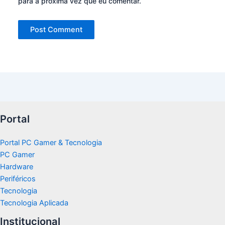
para a próxima vez que eu comentar.
Portal
Portal PC Gamer & Tecnologia
PC Gamer
Hardware
Periféricos
Tecnologia
Tecnologia Aplicada
Institucional