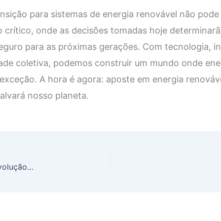
nsição para sistemas de energia renovável não pode
crítico, onde as decisões tomadas hoje determinarão
seguro para as próximas gerações. Com tecnologia, 
de coletiva, podemos construir um mundo onde energ
 exceção. A hora é agora: aposte em energia renováve
alvará nosso planeta.
Introdução ao Google Cloud Platform (GCP Google): A Revolução da Computação em Nuvem