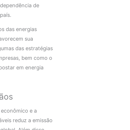
a dependência de
país.
s das energias
favorecem sua
gumas das estratégias
e empresas, bem como o
apostar em energia
Mãos
o econômico e a
áveis reduz a emissão
lobal. Além disso,