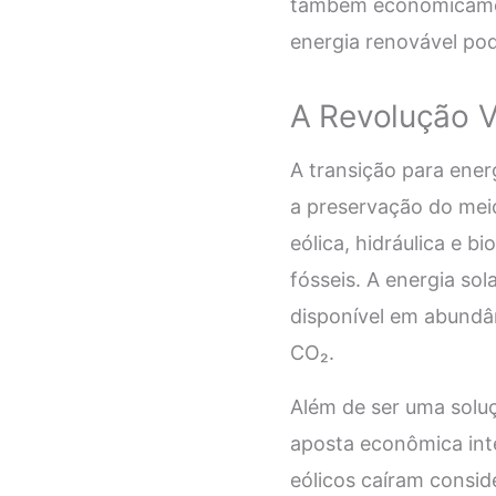
também economicament
energia renovável pod
A Revolução V
A transição para ener
a preservação do meio
eólica, hidráulica e 
fósseis. A energia sol
disponível em abundâ
CO₂.
Além de ser uma solu
aposta econômica inte
eólicos caíram consid