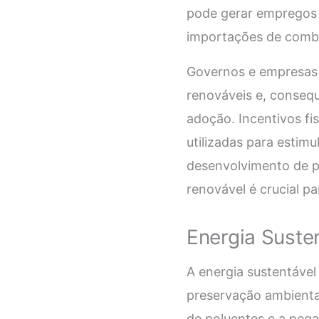
pode gerar empregos 
importações de combus
Governos e empresas 
renováveis e, conseq
adoção. Incentivos fi
utilizadas para estim
desenvolvimento de pa
renovável é crucial pa
Energia Suste
A energia sustentáve
preservação ambiental
de poluentes e a peg