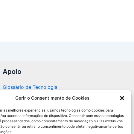
Apoio
Glossário de Tecnologia
Gerir o Consentimento de Cookies
Portal editorial independente sobre tecnologia,
PC Gamer e guias práticos.
er as melhores experiências, usamos tecnologias como cookies para
/ou aceder a informações do dispositivo. Consentir com essas tecnologias
rá processar dados, como comportamento de navegação ou IDs exclusivos
Não consentir ou retirar o consentimento pode afetar negativamante certos
funções.