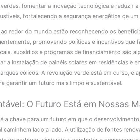
verdes, fomentar a inovação tecnológica e reduzir 
tíveis, fortalecendo a segurança energética de um 
ao redor do mundo estão reconhecendo os benefício
uentemente, promovendo políticas e incentivos que 
scais, subsídios e programas de financiamento são al
ular a instalação de painéis solares em residências 
rques eólicos. A revolução verde está em curso, e 
ra garantir um futuro mais limpo e sustentável.
ntável: O Futuro Está em Nossas 
l é a chave para um futuro em que o desenvolviment
 caminhem lado a lado. A utilização de fontes renov
ada de carbono, ajudando a combater o aquecimento g