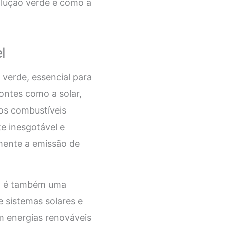
olução verde e como a
l
 verde, essencial para
ontes como a solar,
aos combustíveis
te inesgotável e
mente a emissão de
el é também uma
e sistemas solares e
m energias renováveis