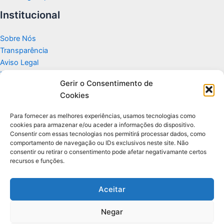
Institucional
Sobre Nós
Transparência
Aviso Legal
Termos de Uso
Gerir o Consentimento de
Politicas de Privacidade e Cookies
Cookies
Fale Conosco
Apoio
Para fornecer as melhores experiências, usamos tecnologias como
cookies para armazenar e/ou aceder a informações do dispositivo.
Consentir com essas tecnologias nos permitirá processar dados, como
Glossário de Tecnologia
comportamento de navegação ou IDs exclusivos neste site. Não
consentir ou retirar o consentimento pode afetar negativamante certos
recursos e funções.
Portal editorial independente sobre tecnologia, PC Gamer e guias
práticos.
Aceitar
Negar