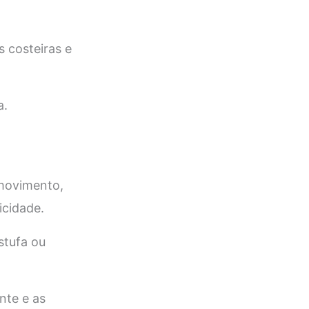
 costeiras e
a.
 movimento,
icidade.
stufa ou
nte e as