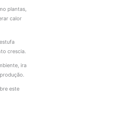
mo plantas,
rar calor
estufa
to crescia.
biente, ira
a produção.
bre este