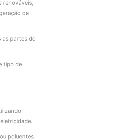
e renováveis,
 geração de
 as partes do
 tipo de
ilizando
letricidade.
 ou poluentes