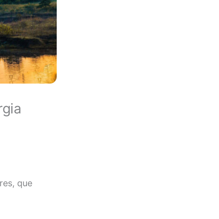
rgia
res, que