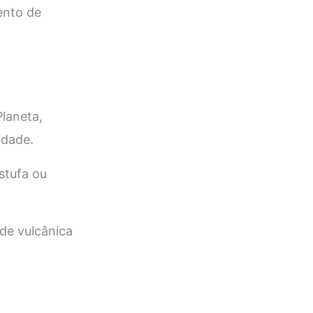
ento de
Planeta,
idade.
stufa ou
de vulcânica