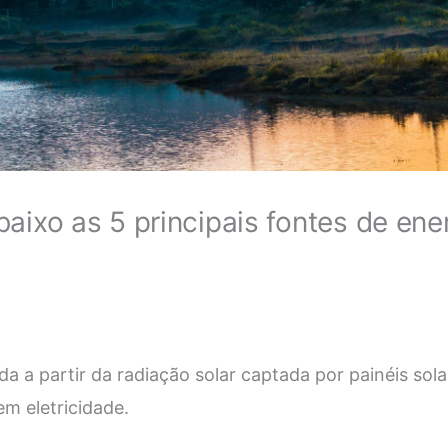
aixo as 5 principais fontes de ene
da a partir da radiação solar captada por painéis sola
m eletricidade.