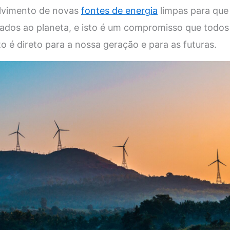
lvimento de novas
fontes de energia
limpas para qu
sados ao planeta, e isto é um compromisso que todo
o é direto para a nossa geração e para as futuras.