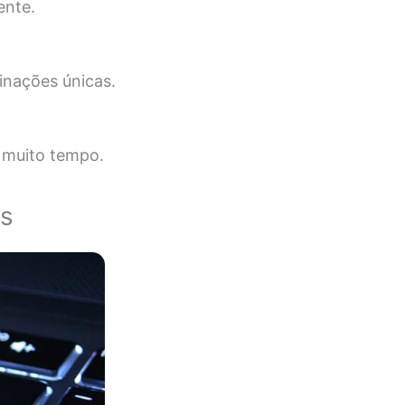
ente.
inações únicas.
muito tempo.
os