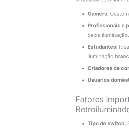
Gamers:
Customiz
Profissionais e
baixa iluminação
Estudantes:
Idea
iluminação branc
Criadores de co
Usuários domést
Fatores Impor
Retroiluminad
Tipo de switch:
S