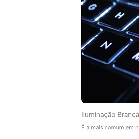
Iluminação Branc
É a mais comum em no