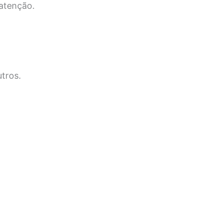
atenção.
utros.