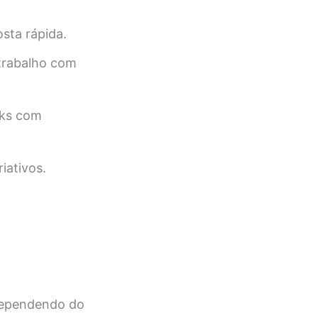
osta rápida.
 trabalho com
oks com
iativos.
dependendo do