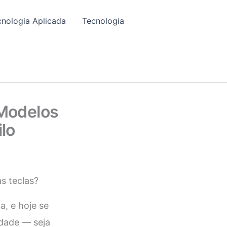
cnologia Aplicada
Tecnologia
 Modelos
lo
as teclas?
a, e hoje se
idade — seja