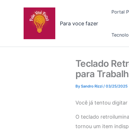
Skip
to
Portal 
content
Para voce fazer
Tecnolo
Teclado Ret
para Trabalh
By
Sandro Rizzi
/
03/25/2025
Você já tentou digitar
O teclado retroilumin
tornou um item indisp