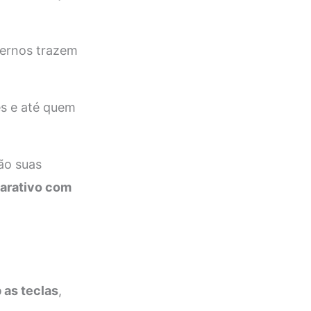
dernos trazem
es e até quem
são suas
arativo com
 as teclas
,