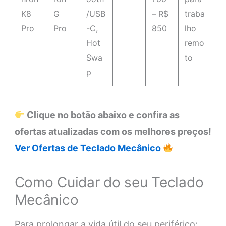
K8
G
/USB
– R$
traba
Pro
Pro
-C,
850
lho
Hot
remo
Swa
to
p
Clique no botão abaixo e confira as
ofertas atualizadas com os melhores preços!
Ver Ofertas de Teclado Mecânico
Como Cuidar do seu Teclado
Mecânico
Para prolongar a vida útil do seu periférico: