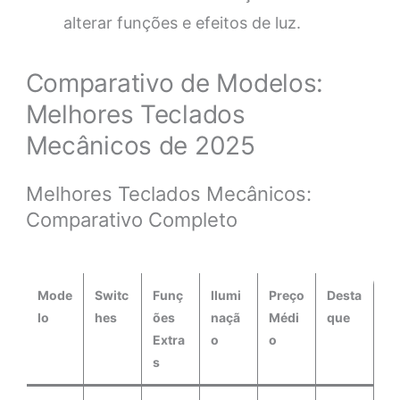
alterar funções e efeitos de luz.
Comparativo de Modelos:
Melhores Teclados
Mecânicos de 2025
Melhores Teclados Mecânicos:
Comparativo Completo
Mode
Switc
Funç
Ilumi
Preço
Desta
lo
hes
ões
naçã
Médi
que
Extra
o
o
s