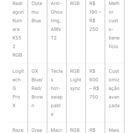
Redr
Oute
Anti-
RGB
R$
Melh
agon
mu
Ghos
190 –
or
Kum
Blue
ting,
R$
cust
ara
ABN
250
o-
K55
T2
bene
2
fício
RGB
Logit
GX
Tecla
RGB
R$
Cust
ech
Blue/
s
Light
600
omiz
G
Red/
hot-
sync
– R$
ação
Pro
Brow
swap
750
avan
X
n
pabl
çada
e
Raze
Gree
Macr
RGB
R$
Mais