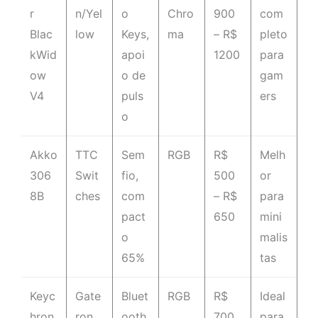
r
n/Yel
o
Chro
900
com
Blac
low
Keys,
ma
– R$
pleto
kWid
apoi
1200
para
ow
o de
gam
V4
puls
ers
o
Akko
TTC
Sem
RGB
R$
Melh
306
Swit
fio,
500
or
8B
ches
com
– R$
para
pact
650
mini
o
malis
65%
tas
Keyc
Gate
Bluet
RGB
R$
Ideal
hron
ron
ooth
700
para