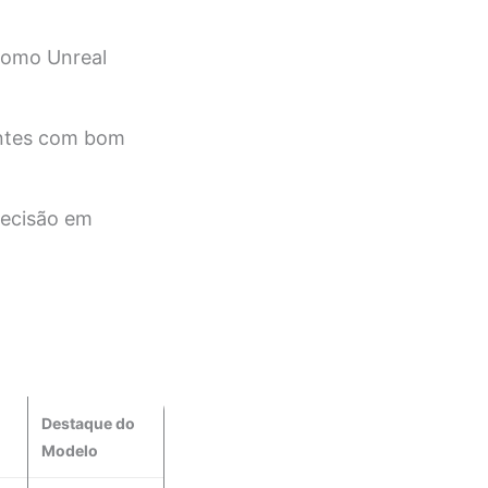
como Unreal
entes com bom
recisão em
Destaque do
Modelo