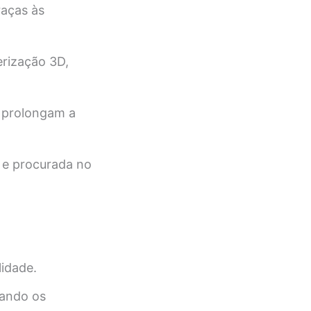
aças às
rização 3D,
e prolongam a
e procurada no
lidade.
zando os