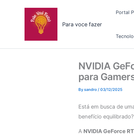
Skip
to
Portal 
content
Para voce fazer
Tecnolo
NVIDIA GeFo
para Gamers
By
sandro
/
03/12/2025
Está em busca de uma
benefício equilibrado?
A
NVIDIA GeForce R