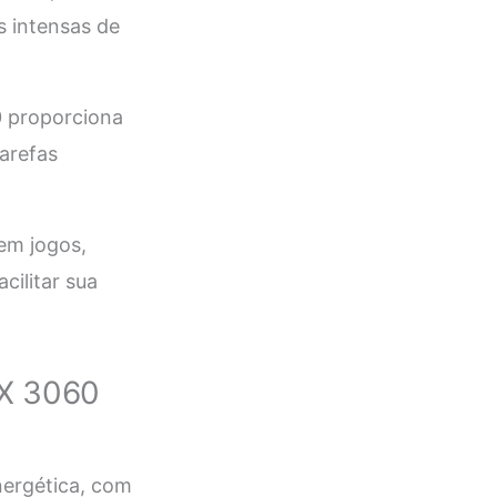
s intensas de
0 proporciona
tarefas
em jogos,
cilitar sua
TX 3060
ergética, com