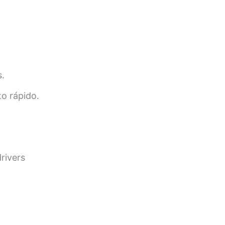
.
o rápido.
rivers