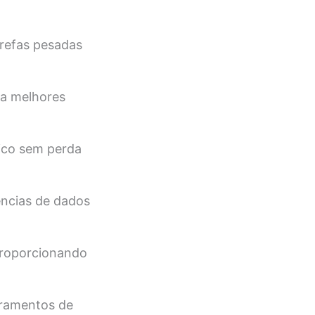
refas pesadas
ara melhores
co sem perda
ências de dados
proporcionando
oramentos de