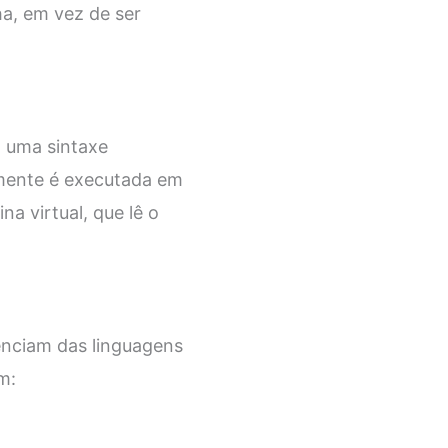
ha, em vez de ser
m uma sintaxe
almente é executada em
 virtual, que lê o
renciam das linguagens
m: