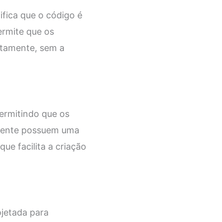
fica que o código é
ermite que os
atamente, sem a
permitindo que os
lmente possuem uma
ue facilita a criação
ojetada para