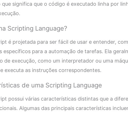
que significa que o código é executado linha por lin
xecução.
a Scripting Language?
pt é projetada para ser fácil de usar e entender, co
os específicos para a automação de tarefas. Ela ger
 de execução, como um interpretador ou uma máquina
a e executa as instruções correspondentes.
erísticas de uma Scripting Language
pt possui várias características distintas que a dife
ionais. Algumas das principais características inclue