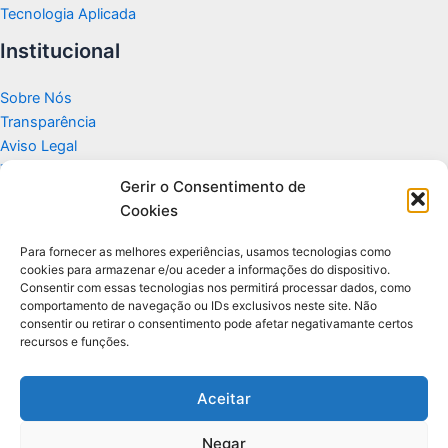
Tecnologia Aplicada
Institucional
Sobre Nós
Transparência
Aviso Legal
Termos de Uso
Gerir o Consentimento de
Politicas de Privacidade e Cookies
Cookies
Fale Conosco
Apoio
Para fornecer as melhores experiências, usamos tecnologias como
cookies para armazenar e/ou aceder a informações do dispositivo.
Consentir com essas tecnologias nos permitirá processar dados, como
Glossário de Tecnologia
comportamento de navegação ou IDs exclusivos neste site. Não
consentir ou retirar o consentimento pode afetar negativamante certos
recursos e funções.
Portal editorial independente sobre tecnologia, PC Gamer e guias
práticos.
Aceitar
Negar