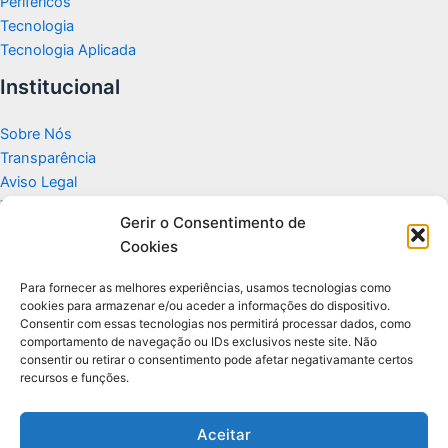
Periféricos
Tecnologia
Tecnologia Aplicada
Institucional
Sobre Nós
Transparência
Aviso Legal
Termos de Uso
Gerir o Consentimento de
Politicas de Privacidade e Cookies
Cookies
Fale Conosco
Apoio
Para fornecer as melhores experiências, usamos tecnologias como
cookies para armazenar e/ou aceder a informações do dispositivo.
Consentir com essas tecnologias nos permitirá processar dados, como
Glossário de Tecnologia
comportamento de navegação ou IDs exclusivos neste site. Não
consentir ou retirar o consentimento pode afetar negativamante certos
recursos e funções.
Portal editorial independente sobre tecnologia, PC Gamer e guias
práticos.
Aceitar