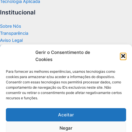
Tecnologia Aplicada
Institucional
Sobre Nós
Transparência
Aviso Legal
Termos de Uso
Gerir o Consentimento de
Politicas de Privacidade e Cookies
Cookies
Fale Conosco
Apoio
Para fornecer as melhores experiências, usamos tecnologias como
cookies para armazenar e/ou aceder a informações do dispositivo.
Consentir com essas tecnologias nos permitirá processar dados, como
Glossário de Tecnologia
comportamento de navegação ou IDs exclusivos neste site. Não
consentir ou retirar o consentimento pode afetar negativamante certos
recursos e funções.
Portal editorial independente sobre tecnologia, PC Gamer e guias
práticos.
Aceitar
Negar