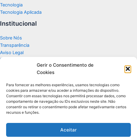
Tecnologia
Tecnologia Aplicada
Institucional
Sobre Nós
Transparência
Aviso Legal
Termos de Uso
Gerir o Consentimento de
Politicas de Privacidade e Cookies
Cookies
Fale Conosco
Apoio
Para fornecer as melhores experiências, usamos tecnologias como
cookies para armazenar e/ou aceder a informações do dispositivo.
Consentir com essas tecnologias nos permitirá processar dados, como
Glossário de Tecnologia
comportamento de navegação ou IDs exclusivos neste site. Não
consentir ou retirar o consentimento pode afetar negativamante certos
recursos e funções.
Portal editorial independente sobre tecnologia, PC Gamer e guias
práticos.
Aceitar