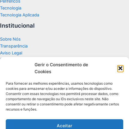
Periféricos
Tecnologia
Tecnologia Aplicada
Institucional
Sobre Nós
Transparência
Aviso Legal
Termos de Uso
Gerir o Consentimento de
Politicas de Privacidade e Cookies
Cookies
Fale Conosco
Apoio
Para fornecer as melhores experiências, usamos tecnologias como
cookies para armazenar e/ou aceder a informações do dispositivo.
Consentir com essas tecnologias nos permitirá processar dados, como
Glossário de Tecnologia
comportamento de navegação ou IDs exclusivos neste site. Não
consentir ou retirar o consentimento pode afetar negativamante certos
recursos e funções.
Portal editorial independente sobre tecnologia, PC Gamer e guias
práticos.
Aceitar