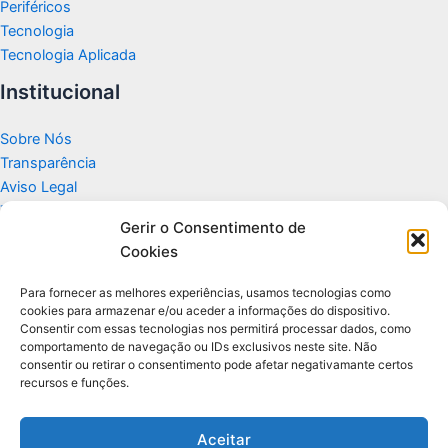
Periféricos
Tecnologia
Tecnologia Aplicada
Institucional
Sobre Nós
Transparência
Aviso Legal
Termos de Uso
Gerir o Consentimento de
Politicas de Privacidade e Cookies
Cookies
Fale Conosco
Apoio
Para fornecer as melhores experiências, usamos tecnologias como
cookies para armazenar e/ou aceder a informações do dispositivo.
Consentir com essas tecnologias nos permitirá processar dados, como
Glossário de Tecnologia
comportamento de navegação ou IDs exclusivos neste site. Não
consentir ou retirar o consentimento pode afetar negativamante certos
recursos e funções.
Portal editorial independente sobre tecnologia, PC Gamer e guias
práticos.
Aceitar