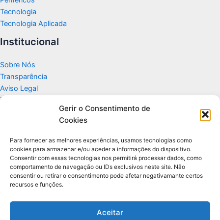
Tecnologia
Tecnologia Aplicada
Institucional
Sobre Nós
Transparência
Aviso Legal
Termos de Uso
Gerir o Consentimento de
Politicas de Privacidade e Cookies
Cookies
Fale Conosco
Apoio
Para fornecer as melhores experiências, usamos tecnologias como
cookies para armazenar e/ou aceder a informações do dispositivo.
Consentir com essas tecnologias nos permitirá processar dados, como
Glossário de Tecnologia
comportamento de navegação ou IDs exclusivos neste site. Não
consentir ou retirar o consentimento pode afetar negativamante certos
recursos e funções.
Portal editorial independente sobre tecnologia, PC Gamer e guias
práticos.
Aceitar