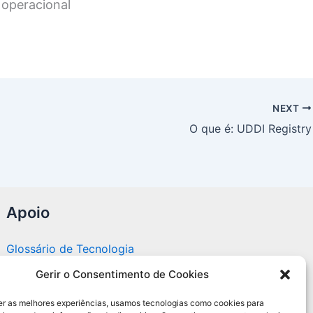
 operacional
NEXT
O que é: UDDI Registry
Apoio
Glossário de Tecnologia
Gerir o Consentimento de Cookies
Portal editorial independente sobre tecnologia,
PC Gamer e guias práticos.
er as melhores experiências, usamos tecnologias como cookies para