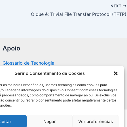
NEXT
O que é: Trivial File Transfer Protocol (TFTP)
Apoio
Glossário de Tecnologia
Gerir o Consentimento de Cookies
Portal editorial independente sobre tecnologia,
PC Gamer e guias práticos.
er as melhores experiências, usamos tecnologias como cookies para
/ou aceder a informações do dispositivo. Consentir com essas tecnologias
rá processar dados, como comportamento de navegação ou IDs exclusivos
Não consentir ou retirar o consentimento pode afetar negativamante certos
funções.
ceitar
Negar
Ver preferências
 Web