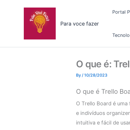
Skip
to
Portal 
content
Para voce fazer
Tecnolo
O que é: Tre
By
/
10/28/2023
O que é Trello Bo
O Trello Board é uma 
e indivíduos organiz
intuitiva e fácil de u