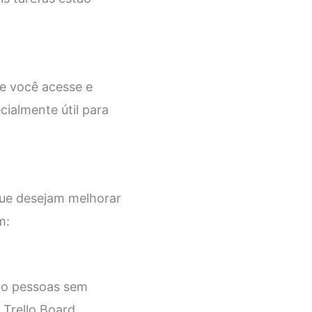
ue você acesse e
cialmente útil para
que desejam melhorar
m:
smo pessoas sem
 Trello Board