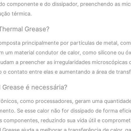
 do componente e do dissipador, preenchendo as mic
ção térmica.
Thermal Grease?
omposta principalmente por partículas de metal, com
m um material condutor de calor, como silicone ou óx
ajudam a preencher as irregularidades microscópicas 
 o contato entre elas e aumentando a área de transf
l Grease é necessária?
ônicos, como processadores, geram uma quantidade s
ento. Se esse calor não for dissipado de forma efici
s componentes, reduzindo sua vida útil e comprom
 Grease ajuda a melhorar a transferência de calor, g