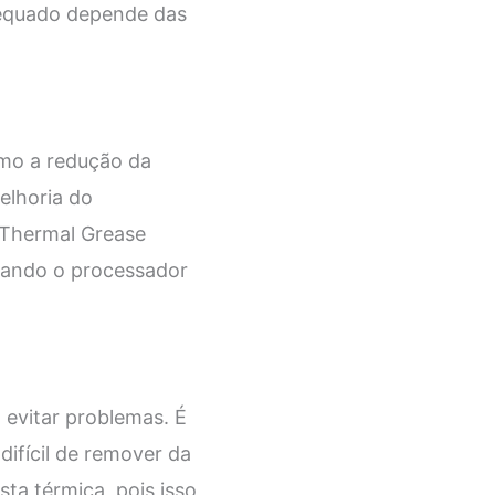
dequado depende das
omo a redução da
elhoria do
 Thermal Grease
quando o processador
 evitar problemas. É
difícil de remover da
ta térmica, pois isso