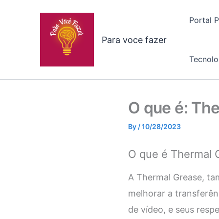
Skip
to
Portal 
content
Para voce fazer
Tecnolo
O que é: Th
By
/
10/28/2023
O que é Thermal 
A Thermal Grease, ta
melhorar a transferê
de vídeo, e seus respe