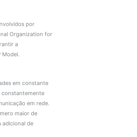
nvolvidos por
nal Organization for
antir a
P Model.
dades em constante
o constantemente
municação em rede.
úmero maior de
 adicional de