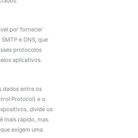
ctados.
vel por fornecer
P, SMTP e DNS, que
sses protocolos
los aplicativos.
s dados entre os
trol Protocol) e o
positivos, divide os
é mais rápido, mas
s que exigem uma