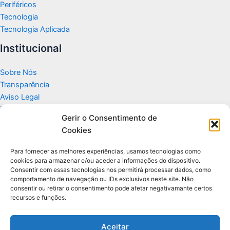
Periféricos
Tecnologia
Tecnologia Aplicada
Institucional
Sobre Nós
Transparência
Aviso Legal
Termos de Uso
Gerir o Consentimento de
Politicas de Privacidade e Cookies
Cookies
Fale Conosco
Apoio
Para fornecer as melhores experiências, usamos tecnologias como
cookies para armazenar e/ou aceder a informações do dispositivo.
Consentir com essas tecnologias nos permitirá processar dados, como
Glossário de Tecnologia
comportamento de navegação ou IDs exclusivos neste site. Não
consentir ou retirar o consentimento pode afetar negativamante certos
recursos e funções.
Portal editorial independente sobre tecnologia, PC Gamer e guias
práticos.
Aceitar