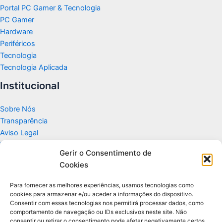
Portal PC Gamer & Tecnologia
PC Gamer
Hardware
Periféricos
Tecnologia
Tecnologia Aplicada
Institucional
Sobre Nós
Transparência
Aviso Legal
Termos de Uso
Gerir o Consentimento de
Politicas de Privacidade e Cookies
Cookies
Fale Conosco
Apoio
Para fornecer as melhores experiências, usamos tecnologias como
cookies para armazenar e/ou aceder a informações do dispositivo.
Consentir com essas tecnologias nos permitirá processar dados, como
Glossário de Tecnologia
comportamento de navegação ou IDs exclusivos neste site. Não
consentir ou retirar o consentimento pode afetar negativamante certos