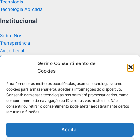
Tecnologia
Tecnologia Aplicada
Institucional
Sobre Nós
Transparência
Aviso Legal
Termos de Uso
Gerir o Consentimento de
Politicas de Privacidade e Cookies
Cookies
Fale Conosco
Apoio
Para fornecer as melhores experiências, usamos tecnologias como
cookies para armazenar e/ou aceder a informações do dispositivo.
Consentir com essas tecnologias nos permitirá processar dados, como
Glossário de Tecnologia
comportamento de navegação ou IDs exclusivos neste site. Não
consentir ou retirar o consentimento pode afetar negativamante certos
recursos e funções.
Portal editorial independente sobre tecnologia, PC Gamer e guias
práticos.
Aceitar