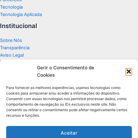
Tecnologia
Tecnologia Aplicada
Institucional
Sobre Nós
Transparência
Aviso Legal
Termos de Uso
Gerir o Consentimento de
Politicas de Privacidade e Cookies
Cookies
Fale Conosco
Apoio
Para fornecer as melhores experiências, usamos tecnologias como
cookies para armazenar e/ou aceder a informações do dispositivo.
Consentir com essas tecnologias nos permitirá processar dados, como
Glossário de Tecnologia
comportamento de navegação ou IDs exclusivos neste site. Não
consentir ou retirar o consentimento pode afetar negativamante certos
recursos e funções.
Portal editorial independente sobre tecnologia, PC Gamer e guias
práticos.
Aceitar