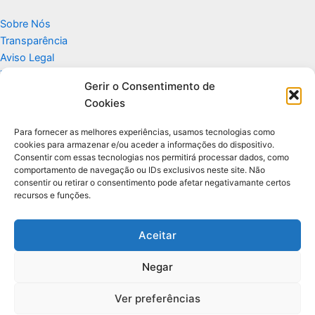
Sobre Nós
Transparência
Aviso Legal
Termos de Uso
Gerir o Consentimento de
Politicas de Privacidade e Cookies
Cookies
Fale Conosco
Apoio
Para fornecer as melhores experiências, usamos tecnologias como
cookies para armazenar e/ou aceder a informações do dispositivo.
Consentir com essas tecnologias nos permitirá processar dados, como
Glossário de Tecnologia
comportamento de navegação ou IDs exclusivos neste site. Não
consentir ou retirar o consentimento pode afetar negativamante certos
recursos e funções.
Portal editorial independente sobre tecnologia, PC Gamer e guias
práticos.
Aceitar
Negar
© 2026 Para Você Fazer - Desenvolvido por
Ti Encontrei na Web
Ver preferências