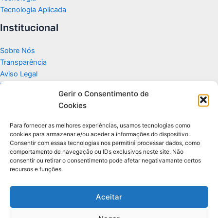
Tecnologia Aplicada
Institucional
Sobre Nós
Transparência
Aviso Legal
Termos de Uso
Gerir o Consentimento de
Politicas de Privacidade e Cookies
Cookies
Fale Conosco
Apoio
Para fornecer as melhores experiências, usamos tecnologias como
cookies para armazenar e/ou aceder a informações do dispositivo.
Consentir com essas tecnologias nos permitirá processar dados, como
Glossário de Tecnologia
comportamento de navegação ou IDs exclusivos neste site. Não
consentir ou retirar o consentimento pode afetar negativamante certos
recursos e funções.
Portal editorial independente sobre tecnologia, PC Gamer e guias
práticos.
Aceitar