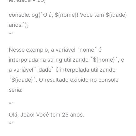
console.log(`Olá, ${nome}! Você tem ${idade}
anos.`);
“`
Nesse exemplo, a variável `nome` é
interpolada na string utilizando `${nome}`, e
a variável `idade` é interpolada utilizando
`${idade}`. O resultado exibido no console
seria:
“`
Olá, João! Você tem 25 anos.
“`