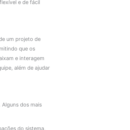
exível e de fácil
de um projeto de
mitindo que os
aixam e interagem
quipe, além de ajudar
. Alguns dos mais
upações do sistema,