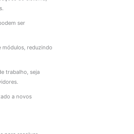
s.
 podem ser
 e módulos, reduzindo
e trabalho, seja
idores.
ptado a novos