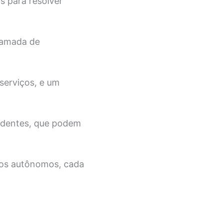
s para resolver
camada de
 serviços, e um
endentes, que podem
iços autônomos, cada