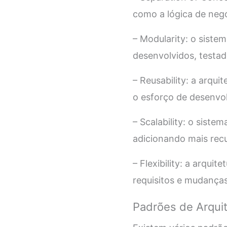
como a lógica de negó
– Modularity: o sist
desenvolvidos, testa
– Reusability: a arqu
o esforço de desenvo
– Scalability: o sist
adicionando mais recu
– Flexibility: a arqui
requisitos e mudança
Padrões de Arqui