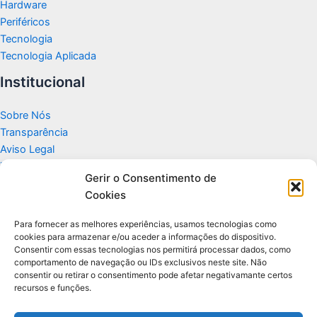
Hardware
Periféricos
Tecnologia
Tecnologia Aplicada
Institucional
Sobre Nós
Transparência
Aviso Legal
Termos de Uso
Gerir o Consentimento de
Politicas de Privacidade e Cookies
Cookies
Fale Conosco
Apoio
Para fornecer as melhores experiências, usamos tecnologias como
cookies para armazenar e/ou aceder a informações do dispositivo.
Consentir com essas tecnologias nos permitirá processar dados, como
Glossário de Tecnologia
comportamento de navegação ou IDs exclusivos neste site. Não
consentir ou retirar o consentimento pode afetar negativamante certos
recursos e funções.
Portal editorial independente sobre tecnologia, PC Gamer e guias
práticos.