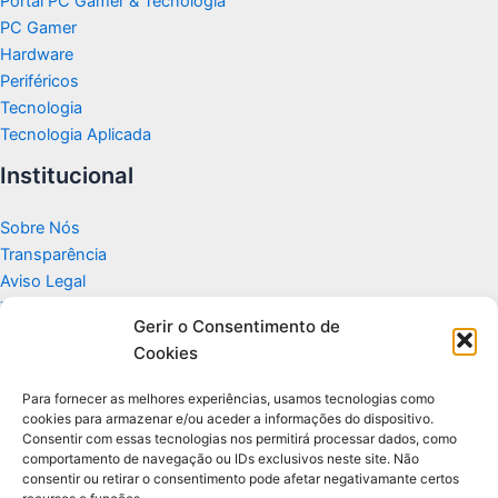
Portal PC Gamer & Tecnologia
PC Gamer
Hardware
Periféricos
Tecnologia
Tecnologia Aplicada
Institucional
Sobre Nós
Transparência
Aviso Legal
Termos de Uso
Gerir o Consentimento de
Politicas de Privacidade e Cookies
Cookies
Fale Conosco
Apoio
Para fornecer as melhores experiências, usamos tecnologias como
cookies para armazenar e/ou aceder a informações do dispositivo.
Consentir com essas tecnologias nos permitirá processar dados, como
Glossário de Tecnologia
comportamento de navegação ou IDs exclusivos neste site. Não
consentir ou retirar o consentimento pode afetar negativamante certos