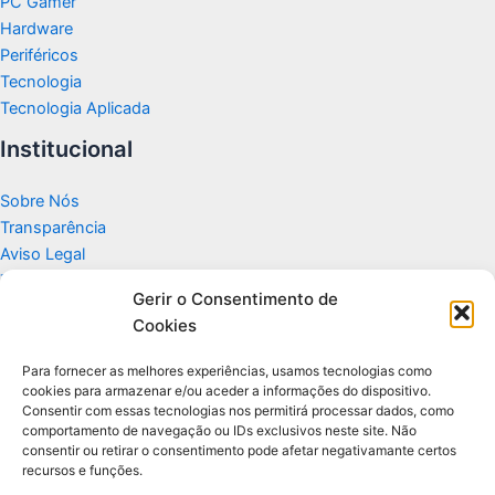
PC Gamer
Hardware
Periféricos
Tecnologia
Tecnologia Aplicada
Institucional
Sobre Nós
Transparência
Aviso Legal
Termos de Uso
Gerir o Consentimento de
Politicas de Privacidade e Cookies
Cookies
Fale Conosco
Apoio
Para fornecer as melhores experiências, usamos tecnologias como
cookies para armazenar e/ou aceder a informações do dispositivo.
Consentir com essas tecnologias nos permitirá processar dados, como
Glossário de Tecnologia
comportamento de navegação ou IDs exclusivos neste site. Não
consentir ou retirar o consentimento pode afetar negativamante certos
recursos e funções.
Portal editorial independente sobre tecnologia, PC Gamer e guias