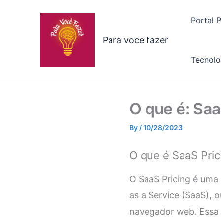
Skip
to
Portal 
content
Para voce fazer
Tecnolo
O que é: Saa
By
/
10/28/2023
O que é SaaS Pric
O SaaS Pricing é uma 
as a Service (SaaS), 
navegador web. Essa e