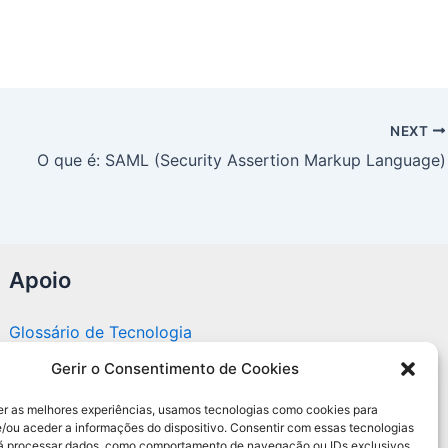
NEXT
O que é: SAML (Security Assertion Markup Language)
Apoio
Glossário de Tecnologia
Gerir o Consentimento de Cookies
Portal editorial independente sobre tecnologia,
PC Gamer e guias práticos.
er as melhores experiências, usamos tecnologias como cookies para
/ou aceder a informações do dispositivo. Consentir com essas tecnologias
rá processar dados, como comportamento de navegação ou IDs exclusivos