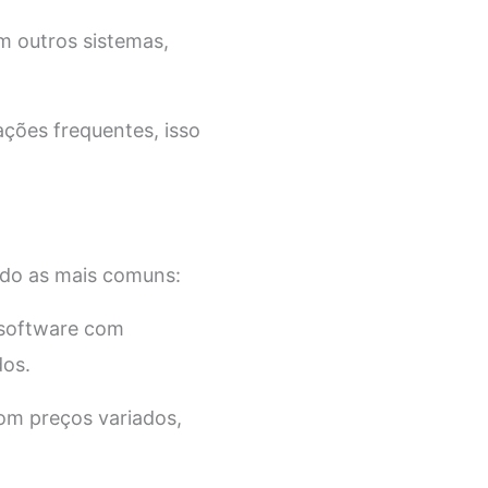
m outros sistemas,
ações frequentes, isso
ndo as mais comuns:
 software com
dos.
om preços variados,