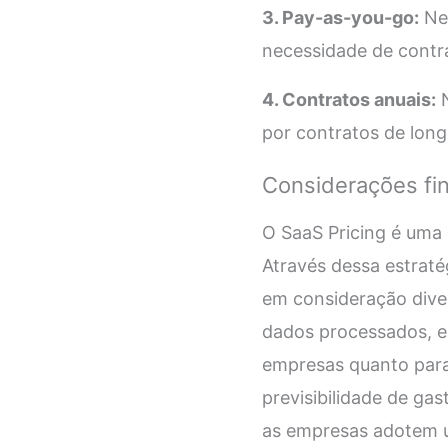
3. Pay-as-you-go:
Nes
necessidade de contr
4. Contratos anuais:
N
por contratos de lon
Considerações fin
O SaaS Pricing é uma
Através dessa estratég
em consideração diver
dados processados, en
empresas quanto para 
previsibilidade de ga
as empresas adotem u