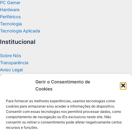
PC Gamer
Hardware
Periféricos
Tecnologia
Tecnologia Aplicada
Institucional
Sobre Nós
Transparência
Aviso Legal
Termos de Uso
Gerir o Consentimento de
Politicas de Privacidade e Cookies
Cookies
Fale Conosco
Apoio
Para fornecer as melhores experiências, usamos tecnologias como
cookies para armazenar e/ou aceder a informações do dispositivo.
Consentir com essas tecnologias nos permitirá processar dados, como
Glossário de Tecnologia
comportamento de navegação ou IDs exclusivos neste site. Não
consentir ou retirar o consentimento pode afetar negativamante certos
recursos e funções.
Portal editorial independente sobre tecnologia, PC Gamer e guias