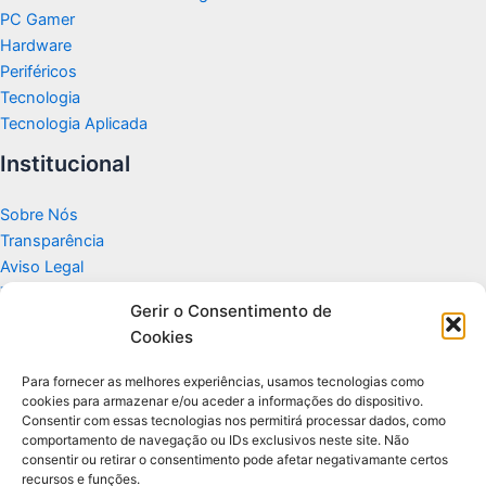
PC Gamer
Hardware
Periféricos
Tecnologia
Tecnologia Aplicada
Institucional
Sobre Nós
Transparência
Aviso Legal
Termos de Uso
Gerir o Consentimento de
Politicas de Privacidade e Cookies
Cookies
Fale Conosco
Apoio
Para fornecer as melhores experiências, usamos tecnologias como
cookies para armazenar e/ou aceder a informações do dispositivo.
Consentir com essas tecnologias nos permitirá processar dados, como
Glossário de Tecnologia
comportamento de navegação ou IDs exclusivos neste site. Não
consentir ou retirar o consentimento pode afetar negativamante certos
recursos e funções.
Portal editorial independente sobre tecnologia, PC Gamer e guias