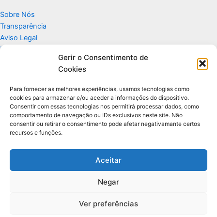
Sobre Nós
Transparência
Aviso Legal
Termos de Uso
Gerir o Consentimento de
Politicas de Privacidade e Cookies
Cookies
Fale Conosco
Apoio
Para fornecer as melhores experiências, usamos tecnologias como
cookies para armazenar e/ou aceder a informações do dispositivo.
Consentir com essas tecnologias nos permitirá processar dados, como
Glossário de Tecnologia
comportamento de navegação ou IDs exclusivos neste site. Não
consentir ou retirar o consentimento pode afetar negativamante certos
recursos e funções.
Portal editorial independente sobre tecnologia, PC Gamer e guias
práticos.
Aceitar
Negar
© 2026 Para Você Fazer - Desenvolvido por
Ti Encontrei na Web
Ver preferências