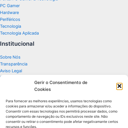
PC Gamer
Hardware
Periféricos
Tecnologia
Tecnologia Aplicada
Institucional
Sobre Nós
Transparência
Aviso Legal
Termos de Uso
Gerir o Consentimento de
Politicas de Privacidade e Cookies
Cookies
Fale Conosco
Apoio
Para fornecer as melhores experiências, usamos tecnologias como
cookies para armazenar e/ou aceder a informações do dispositivo.
Consentir com essas tecnologias nos permitirá processar dados, como
Glossário de Tecnologia
comportamento de navegação ou IDs exclusivos neste site. Não
consentir ou retirar o consentimento pode afetar negativamante certos
recursos e funções.
Portal editorial independente sobre tecnologia, PC Gamer e guias