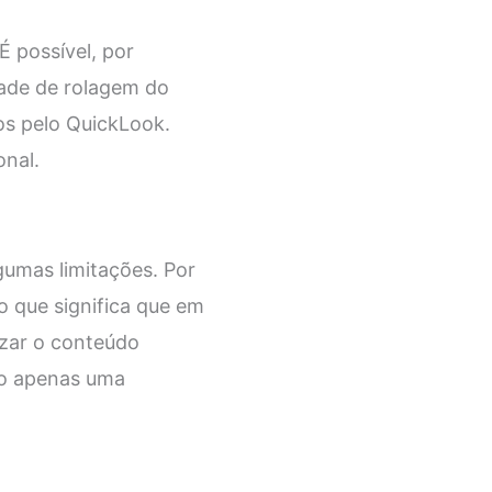
 possível, por
dade de rolagem do
os pelo QuickLook.
nal.
gumas limitações. Por
o que significa que em
izar o conteúdo
do apenas uma