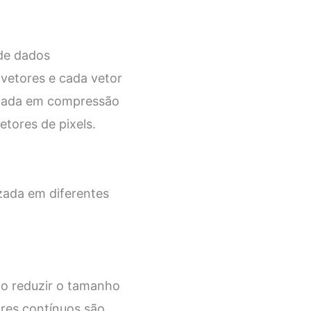
 de dados
vetores e cada vetor
izada em compressão
tores de pixels.
izada em diferentes
do reduzir o tamanho
ores contínuos são