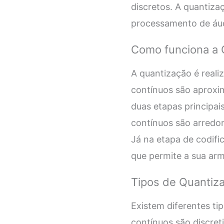
discretos. A quantiz
processamento de áud
Como funciona a 
A quantização é reali
contínuos são aproxim
duas etapas principai
contínuos são arredon
Já na etapa de codifi
que permite a sua ar
Tipos de Quantiz
Existem diferentes t
contínuos são discreti