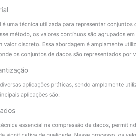
ial
l é uma técnica utilizada para representar conjuntos
esse método, os valores contínuos são agrupados em 
m valor discreto. Essa abordagem é amplamente util
onde os conjuntos de dados são representados por ve
antização
diversas aplicações práticas, sendo amplamente util
incipais aplicações são:
Dados
técnica essencial na compressão de dados, permitin
a significativa de qualidade. Nesse processo, os val