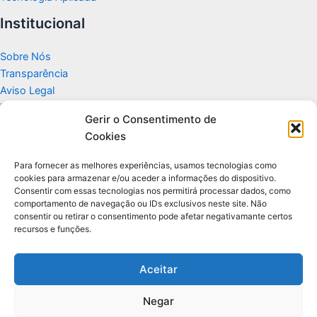
Institucional
Sobre Nós
Transparência
Aviso Legal
Termos de Uso
Gerir o Consentimento de
Politicas de Privacidade e Cookies
Cookies
Fale Conosco
Apoio
Para fornecer as melhores experiências, usamos tecnologias como
cookies para armazenar e/ou aceder a informações do dispositivo.
Consentir com essas tecnologias nos permitirá processar dados, como
Glossário de Tecnologia
comportamento de navegação ou IDs exclusivos neste site. Não
consentir ou retirar o consentimento pode afetar negativamante certos
recursos e funções.
Portal editorial independente sobre tecnologia, PC Gamer e guias
práticos.
Aceitar
Negar