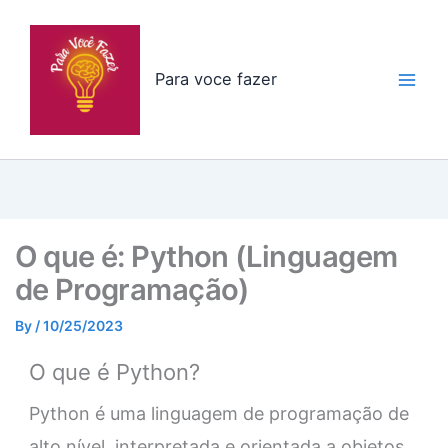
Skip
to
content
Para voce fazer
O que é: Python (Linguagem
de Programação)
By
/
10/25/2023
O que é Python?
Python é uma linguagem de programação de
alto nível, interpretada e orientada a objetos.