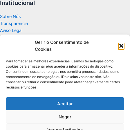
Institucional
Sobre Nós
Transparência
Aviso Legal
Termos de Uso
Gerir o Consentimento de
Politicas de Privacidade e Cookies
Cookies
Fale Conosco
Apoio
Para fornecer as melhores experiências, usamos tecnologias como
cookies para armazenar e/ou aceder a informações do dispositivo.
Consentir com essas tecnologias nos permitirá processar dados, como
Glossário de Tecnologia
comportamento de navegação ou IDs exclusivos neste site. Não
consentir ou retirar o consentimento pode afetar negativamante certos
recursos e funções.
Portal editorial independente sobre tecnologia, PC Gamer e guias
práticos.
Aceitar
Negar
© 2026 Para Você Fazer - Desenvolvido por
Ti Encontrei na Web
Ver preferências