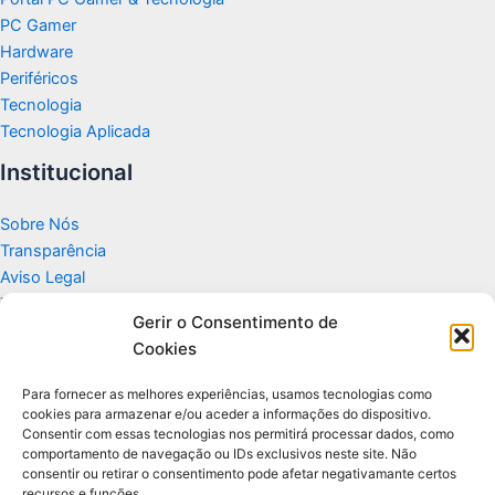
PC Gamer
Hardware
Periféricos
Tecnologia
Tecnologia Aplicada
Institucional
Sobre Nós
Transparência
Aviso Legal
Termos de Uso
Gerir o Consentimento de
Politicas de Privacidade e Cookies
Cookies
Fale Conosco
Apoio
Para fornecer as melhores experiências, usamos tecnologias como
cookies para armazenar e/ou aceder a informações do dispositivo.
Consentir com essas tecnologias nos permitirá processar dados, como
Glossário de Tecnologia
comportamento de navegação ou IDs exclusivos neste site. Não
consentir ou retirar o consentimento pode afetar negativamante certos
recursos e funções.