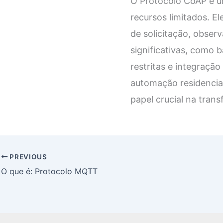
O Protocolo CoAP é u
recursos limitados. E
de solicitação, obser
significativas, como 
restritas e integraç
automação residencial
papel crucial na trans
PREVIOUS
O que é: Protocolo MQTT