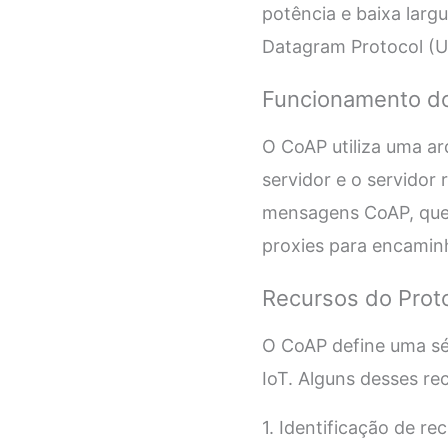
potência e baixa larg
Datagram Protocol (UD
Funcionamento do
O CoAP utiliza uma arq
servidor e o servidor
mensagens CoAP, que
proxies para encaminha
Recursos do Prot
O CoAP define uma sér
IoT. Alguns desses re
1. Identificação de re