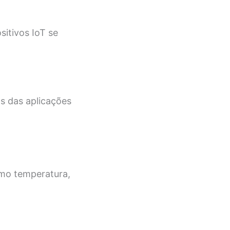
itivos IoT se
s das aplicações
omo temperatura,