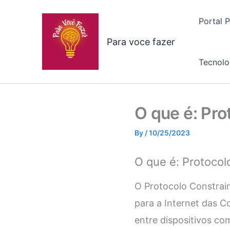
Skip
to
Portal 
content
Para voce fazer
Tecnolo
O que é: Pr
By
/
10/25/2023
O que é: Protoco
O Protocolo Constrain
para a Internet das Co
entre dispositivos co