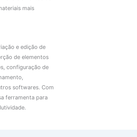
ateriais mais
iação e edição de
erção de elementos
es, configuração de
lhamento,
utros softwares. Com
sa ferramenta para
dutividade.