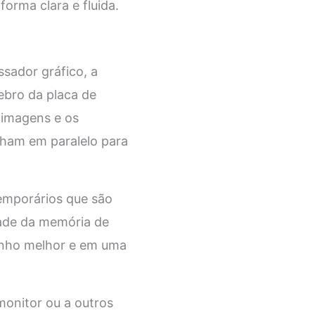
orma clara e fluida.
sador gráfico, a
ebro da placa de
 imagens e os
lham em paralelo para
emporários que são
dade da memória de
enho melhor e em uma
monitor ou a outros