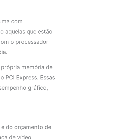
a uma com
ão aquelas que estão
com o processador
ia.
a própria memória de
 o PCI Express. Essas
esempenho gráfico,
s e do orçamento de
aca de vídeo