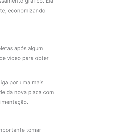
ssamento gráfico. Ela
ente, economizando
oletas após algum
 de vídeo para obter
ntiga por uma mais
ade da nova placa com
limentação.
 importante tomar