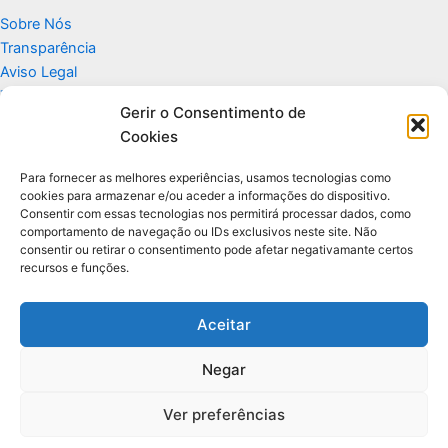
Sobre Nós
Transparência
Aviso Legal
Termos de Uso
Gerir o Consentimento de
Politicas de Privacidade e Cookies
Cookies
Fale Conosco
Apoio
Para fornecer as melhores experiências, usamos tecnologias como
cookies para armazenar e/ou aceder a informações do dispositivo.
Consentir com essas tecnologias nos permitirá processar dados, como
Glossário de Tecnologia
comportamento de navegação ou IDs exclusivos neste site. Não
consentir ou retirar o consentimento pode afetar negativamante certos
recursos e funções.
Portal editorial independente sobre tecnologia, PC Gamer e guias
práticos.
Aceitar
Negar
© 2026 Para Você Fazer - Desenvolvido por
Ti Encontrei na Web
Ver preferências