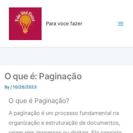
Skip
to
content
Para voce fazer
O que é: Paginação
By
/
10/26/2023
O que é Paginação?
A paginação é um processo fundamental na
organização e estruturação de documentos,
sejam eles impressos ou digitais. Ela consiste