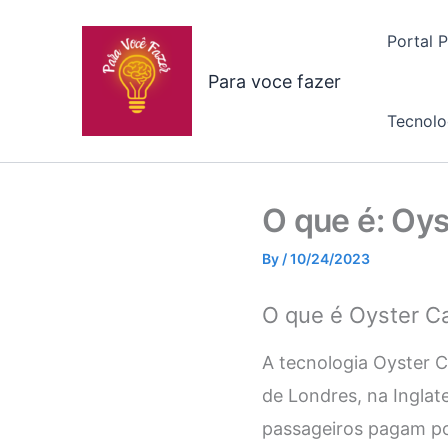
Skip
to
Portal 
content
Para voce fazer
Tecnolo
O que é: Oy
By
/
10/24/2023
O que é Oyster C
A tecnologia Oyster C
de Londres, na Ingla
passageiros pagam por