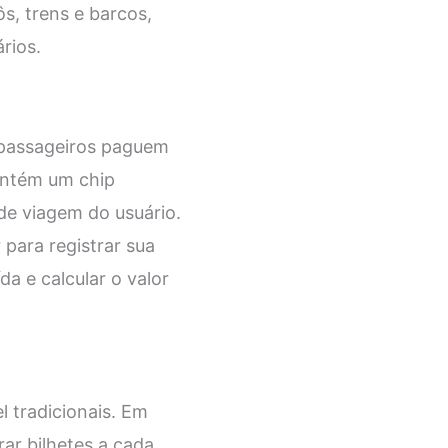
s, trens e barcos,
rios.
s passageiros paguem
ontém um chip
de viagem do usuário.
 para registrar sua
da e calcular o valor
l tradicionais. Em
rar bilhetes a cada