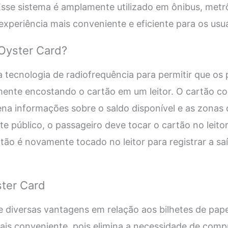
Esse sistema é amplamente utilizado em ônibus, metrô
periência mais conveniente e eficiente para os usuá
Oyster Card?
 a tecnologia de radiofrequência para permitir que o
mente encostando o cartão em um leitor. O cartão c
na informações sobre o saldo disponível e as zonas 
e público, o passageiro deve tocar o cartão no leitor
rtão é novamente tocado no leitor para registrar a saí
ter Card
 diversas vantagens em relação aos bilhetes de pape
 mais conveniente, pois elimina a necessidade de comp