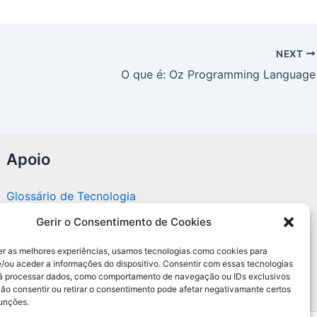
NEXT
O que é: Oz Programming Language
Apoio
Glossário de Tecnologia
Gerir o Consentimento de Cookies
Portal editorial independente sobre tecnologia,
PC Gamer e guias práticos.
er as melhores experiências, usamos tecnologias como cookies para
/ou aceder a informações do dispositivo. Consentir com essas tecnologias
rá processar dados, como comportamento de navegação ou IDs exclusivos
Não consentir ou retirar o consentimento pode afetar negativamante certos
funções.