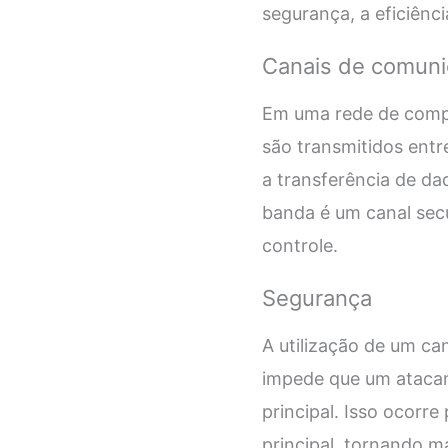
segurança, a eficiênc
Canais de comun
Em uma rede de compu
são transmitidos entre
a transferência de d
banda é um canal secu
controle.
Segurança
A utilização de um c
impede que um atacant
principal. Isso ocorr
principal, tornando ma