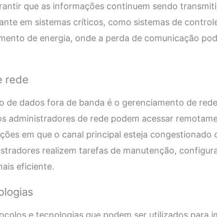
antir que as informações continuem sendo transmitid
nte em sistemas críticos, como sistemas de control
mento de energia, onde a perda de comunicação pod
e rede
so de dados fora de banda é o gerenciamento de red
 os administradores de rede podem acessar remotamen
ões em que o canal principal esteja congestionado ou
stradores realizem tarefas de manutenção, configur
is eficiente.
ologias
ocolos e tecnologias que podem ser utilizados para 