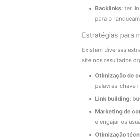
Backlinks:
ter li
para o ranqueam
Estratégias para 
Existem diversas estr
site nos resultados o
Otimização de c
palavras-chave r
Link building:
bus
Marketing de co
e engajar os usuá
Otimização técn