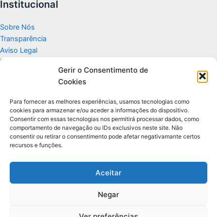
Institucional
Sobre Nós
Transparência
Aviso Legal
Termos de Uso
Gerir o Consentimento de
Politicas de Privacidade e Cookies
Cookies
Fale Conosco
Apoio
Para fornecer as melhores experiências, usamos tecnologias como
cookies para armazenar e/ou aceder a informações do dispositivo.
Consentir com essas tecnologias nos permitirá processar dados, como
Glossário de Tecnologia
comportamento de navegação ou IDs exclusivos neste site. Não
consentir ou retirar o consentimento pode afetar negativamante certos
recursos e funções.
Portal editorial independente sobre tecnologia, PC Gamer e guias
práticos.
Aceitar
Negar
© 2026 Para Você Fazer - Desenvolvido por
Ti Encontrei na Web
Ver preferências