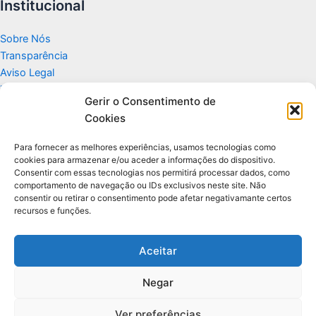
Institucional
Sobre Nós
Transparência
Aviso Legal
Termos de Uso
Gerir o Consentimento de
Politicas de Privacidade e Cookies
Cookies
Fale Conosco
Apoio
Para fornecer as melhores experiências, usamos tecnologias como
cookies para armazenar e/ou aceder a informações do dispositivo.
Consentir com essas tecnologias nos permitirá processar dados, como
Glossário de Tecnologia
comportamento de navegação ou IDs exclusivos neste site. Não
consentir ou retirar o consentimento pode afetar negativamante certos
recursos e funções.
Portal editorial independente sobre tecnologia, PC Gamer e guias
práticos.
Aceitar
Negar
© 2026 Para Você Fazer - Desenvolvido por
Ti Encontrei na Web
Ver preferências